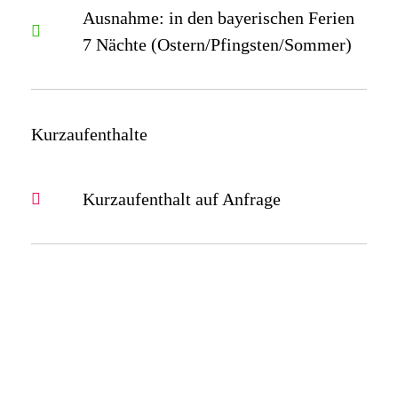
Ausnahme: in den bayerischen Ferien
7 Nächte (Ostern/Pfingsten/Sommer)
Kurzaufenthalte
Kurzaufenthalt auf Anfrage
DIE UMGEBUNG
RUHIGE LAGE
Ferienwohnung**** in ländlicher Gegend - mit vielen Extras. Sehr
gute Radweganbindung, schöne Wanderwege und Ausflugsziele.