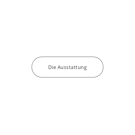
DIE WOHNUNG
GEMÜTLICH UND TRADITIONELL
Unsere ca. 80qm große 4-Sterne Ferienwohnung mit Balkon bietet
Platz für 4 bis 5 Personen.
Die Ausstattung
DER WEIHER
ERHOLUNG PUR
Angler und Erholungssuchende finden Ruhe am hauseigenen Weiher
mit Hütte.