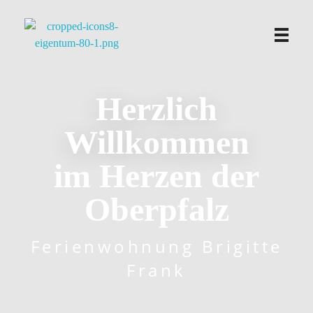
Ferienwohnung Brigitte Frank
Herzlich
Willkommen
im Herzen der
Oberpfalz
Ferienwohnung Brigitte
Frank